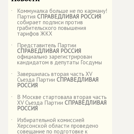
Коммуналка больше не по карману!
˙
Партия
СПРАВЕДЛИВАЯ РОССИЯ
собирает подписи против
грабительского повышения
тарифов ЖКХ
Представитель Партии
˙
СПРАВЕДЛИВАЯ РОССИЯ
официально зарегистрирован
кандидатом в депутаты Госдумы
Завершилась вторая часть XV
˙
Съезда Партии
СПРАВЕДЛИВАЯ
РОССИЯ
В Москве стартовала вторая часть
˙
XV Съезда Партии
СПРАВЕДЛИВАЯ
РОССИЯ
Избирательной комиссией
˙
Херсонской области проведено
совещание по подготовке к