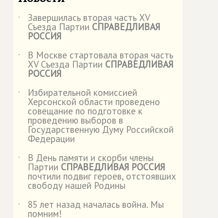
Завершилась вторая часть XV
˙
Съезда Партии
СПРАВЕДЛИВАЯ
РОССИЯ
В Москве стартовала вторая часть
˙
XV Съезда Партии
СПРАВЕДЛИВАЯ
РОССИЯ
Избирательной комиссией
˙
Херсонской области проведено
совещание по подготовке к
проведению выборов в
Государственную Думу Российской
Федерации
В День памяти и скорби члены
˙
Партии
СПРАВЕДЛИВАЯ РОССИЯ
почтили подвиг героев, отстоявших
свободу нашей Родины
85 лет назад началась война. Мы
˙
помним!