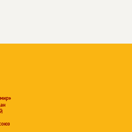
 мир»
дан
Й
союз