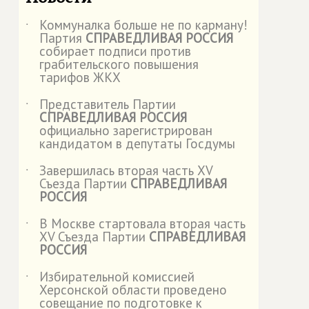
Коммуналка больше не по карману!
˙
Партия
СПРАВЕДЛИВАЯ РОССИЯ
собирает подписи против
грабительского повышения
тарифов ЖКХ
Представитель Партии
˙
СПРАВЕДЛИВАЯ РОССИЯ
официально зарегистрирован
кандидатом в депутаты Госдумы
Завершилась вторая часть XV
˙
Съезда Партии
СПРАВЕДЛИВАЯ
РОССИЯ
В Москве стартовала вторая часть
˙
XV Съезда Партии
СПРАВЕДЛИВАЯ
РОССИЯ
Избирательной комиссией
˙
Херсонской области проведено
совещание по подготовке к