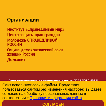
Организации
Институт «Справедливый мир»
Центр защиты прав граждан
Молодежь СПРАВЕДЛИВОЙ
РОССИИ
Социал-демократический союз
женщин России
Домсовет
Социалистическая политическая партия
СПРАВЕДЛИВАЯ
Сайт использует cookie-файлы. Продолжая
РОССИЯ
пользоваться сайтом без изменения настроек, вы даёте
Региональное отделение партии в Херсонской области
согласие на обработку персональных данных в
© 2006-2026
соответствии с
Правовая информация сайта
.
Политика в отношении обработки персональных данных
СОГЛАСЕН