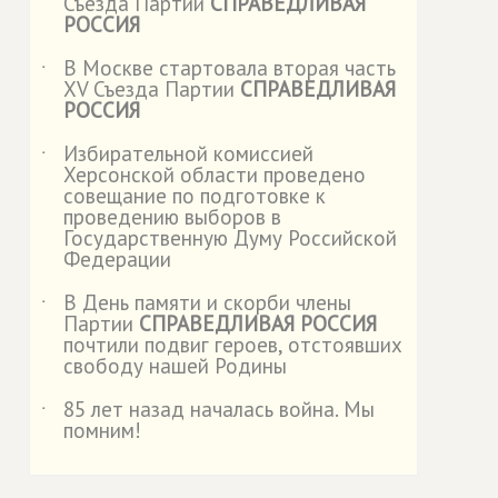
Съезда Партии
СПРАВЕДЛИВАЯ
РОССИЯ
В Москве стартовала вторая часть
˙
XV Съезда Партии
СПРАВЕДЛИВАЯ
РОССИЯ
Избирательной комиссией
˙
Херсонской области проведено
совещание по подготовке к
проведению выборов в
Государственную Думу Российской
Федерации
В День памяти и скорби члены
˙
Партии
СПРАВЕДЛИВАЯ РОССИЯ
почтили подвиг героев, отстоявших
свободу нашей Родины
85 лет назад началась война. Мы
˙
помним!