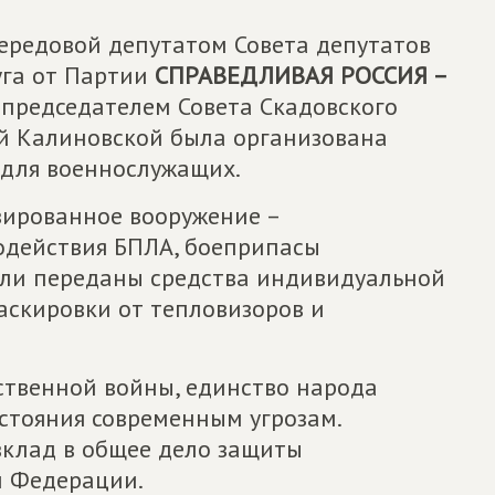
ередовой депутатом Совета депутатов
уга от Партии
СПРАВЕДЛИВАЯ РОССИЯ –
председателем Совета Скадовского
й Калиновской была организована
 для военнослужащих.
зированное вооружение –
одействия БПЛА, боеприпасы
ыли переданы средства индивидуальной
аскировки от тепловизоров и
ественной войны, единство народа
стояния современным угрозам.
вклад в общее дело защиты
й Федерации.