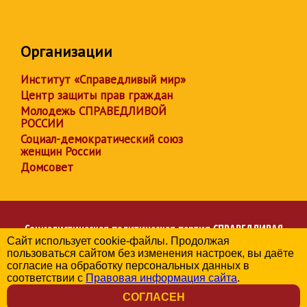
Организации
Институт «Справедливый мир»
Центр защиты прав граждан
Молодежь СПРАВЕДЛИВОЙ
РОССИИ
Социал-демократический союз
женщин России
Домсовет
Социалистическая политическая партия
СПРАВЕДЛИВАЯ
Сайт использует cookie-файлы. Продолжая
РОССИЯ
пользоваться сайтом без изменения настроек, вы даёте
Региональное отделение партии в Херсонской области
согласие на обработку персональных данных в
© 2006-2026
соответствии с
Правовая информация сайта
.
Политика в отношении обработки персональных данных
СОГЛАСЕН