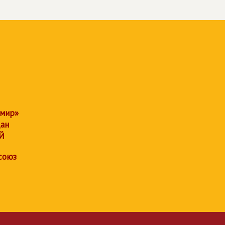
 мир»
дан
Й
союз