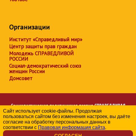
Организации
Институт «Справедливый мир»
Центр защиты прав граждан
Молодежь СПРАВЕДЛИВОЙ
РОССИИ
Социал-демократический союз
женщин России
Домсовет
Социалистическая политическая партия
СПРАВЕДЛИВАЯ
Сайт использует cookie-файлы. Продолжая
РОССИЯ
пользоваться сайтом без изменения настроек, вы даёте
Региональное отделение партии в Херсонской области
согласие на обработку персональных данных в
© 2006-2026
соответствии с
Правовая информация сайта
.
Политика в отношении обработки персональных данных
СОГЛАСЕН