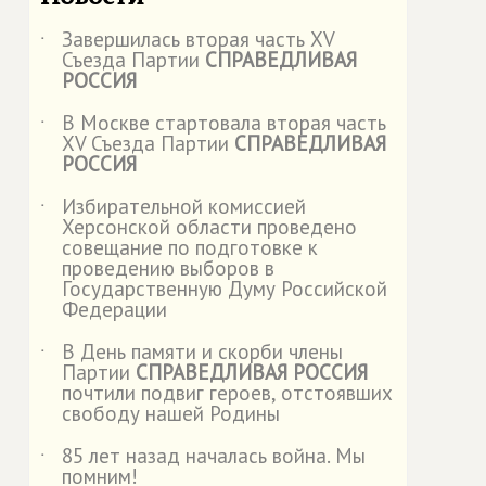
Завершилась вторая часть XV
˙
Съезда Партии
СПРАВЕДЛИВАЯ
РОССИЯ
В Москве стартовала вторая часть
˙
XV Съезда Партии
СПРАВЕДЛИВАЯ
РОССИЯ
Избирательной комиссией
˙
Херсонской области проведено
совещание по подготовке к
проведению выборов в
Государственную Думу Российской
Федерации
В День памяти и скорби члены
˙
Партии
СПРАВЕДЛИВАЯ РОССИЯ
почтили подвиг героев, отстоявших
свободу нашей Родины
85 лет назад началась война. Мы
˙
помним!