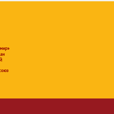
 мир»
дан
Й
союз