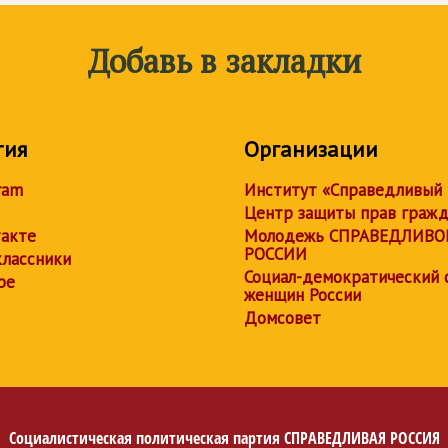
Добавь в закладки
тия
Организации
ram
Институт «Справедливый
Центр защиты прав граж
акте
Молодежь СПРАВЕДЛИВО
РОССИИ
лассники
Социал-демократический 
be
женщин России
Домсовет
Социалистическая политическая партия
СПРАВЕДЛИВАЯ РОССИЯ