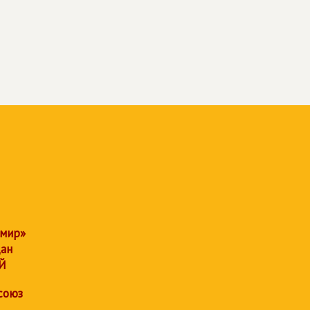
 мир»
дан
Й
союз