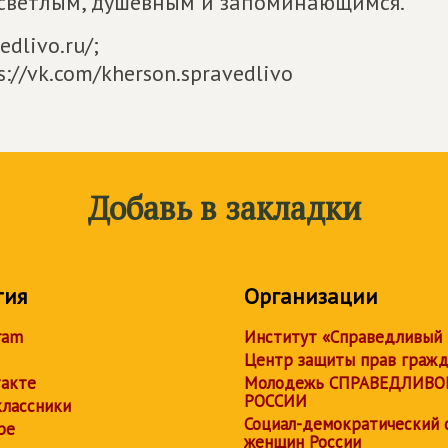
 светлым, душевным и запоминающимся.
edlivo.ru/;
s://vk.com/kherson.spravedlivo
Добавь в закладки
тия
Организации
ram
Институт «Справедливый
Центр защиты прав граж
акте
Молодежь СПРАВЕДЛИВО
РОССИИ
лассники
Социал-демократический 
be
женщин России