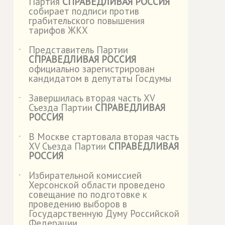
Партия
СПРАВЕДЛИВАЯ РОССИЯ
собирает подписи против
грабительского повышения
тарифов ЖКХ
Представитель Партии
˙
СПРАВЕДЛИВАЯ РОССИЯ
официально зарегистрирован
кандидатом в депутаты Госдумы
Завершилась вторая часть XV
˙
Съезда Партии
СПРАВЕДЛИВАЯ
РОССИЯ
В Москве стартовала вторая часть
˙
XV Съезда Партии
СПРАВЕДЛИВАЯ
РОССИЯ
Избирательной комиссией
˙
Херсонской области проведено
совещание по подготовке к
проведению выборов в
Государственную Думу Российской
Федерации