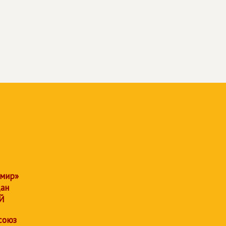
 мир»
дан
Й
союз