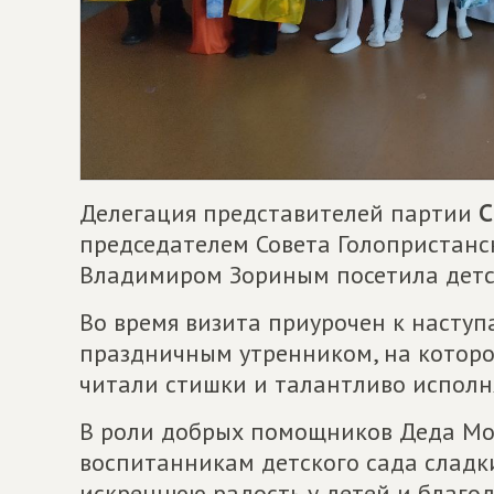
Делегация представителей партии
С
председателем Совета Голопристанс
Владимиром Зориным посетила детск
Во время визита приурочен к насту
праздничным утренником, на котор
читали стишки и талантливо исполн
В роли добрых помощников Деда Мо
воспитанникам детского сада сладк
искреннюю радость у детей и благод