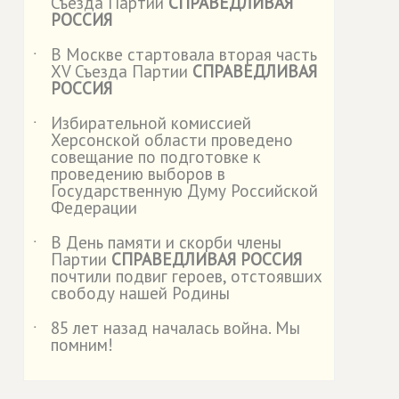
Съезда Партии
СПРАВЕДЛИВАЯ
РОССИЯ
В Москве стартовала вторая часть
˙
XV Съезда Партии
СПРАВЕДЛИВАЯ
РОССИЯ
Избирательной комиссией
˙
Херсонской области проведено
совещание по подготовке к
проведению выборов в
Государственную Думу Российской
Федерации
В День памяти и скорби члены
˙
Партии
СПРАВЕДЛИВАЯ РОССИЯ
почтили подвиг героев, отстоявших
свободу нашей Родины
85 лет назад началась война. Мы
˙
помним!