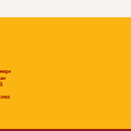
 мир»
дан
Й
союз