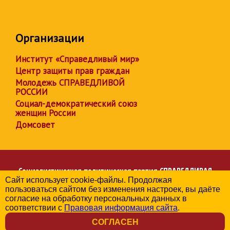
Организации
Институт «Справедливый мир»
Центр защиты прав граждан
Молодежь СПРАВЕДЛИВОЙ
РОССИИ
Социал-демократический союз
женщин России
Домсовет
Социалистическая политическая партия
СПРАВЕДЛИВАЯ
Сайт использует cookie-файлы. Продолжая
РОССИЯ
пользоваться сайтом без изменения настроек, вы даёте
Региональное отделение партии в Херсонской области
согласие на обработку персональных данных в
© 2006-2026
соответствии с
Правовая информация сайта
.
Политика в отношении обработки персональных данных
СОГЛАСЕН