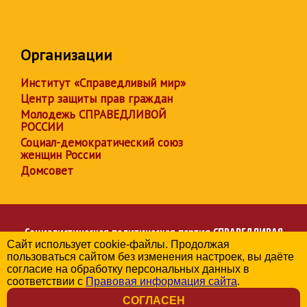
Организации
Институт «Справедливый мир»
Центр защиты прав граждан
Молодежь СПРАВЕДЛИВОЙ
РОССИИ
Социал-демократический союз
женщин России
Домсовет
Социалистическая политическая партия
СПРАВЕДЛИВАЯ
Сайт использует cookie-файлы. Продолжая
РОССИЯ
пользоваться сайтом без изменения настроек, вы даёте
Региональное отделение партии в Херсонской области
согласие на обработку персональных данных в
© 2006-2026
соответствии с
Правовая информация сайта
.
Политика в отношении обработки персональных данных
СОГЛАСЕН