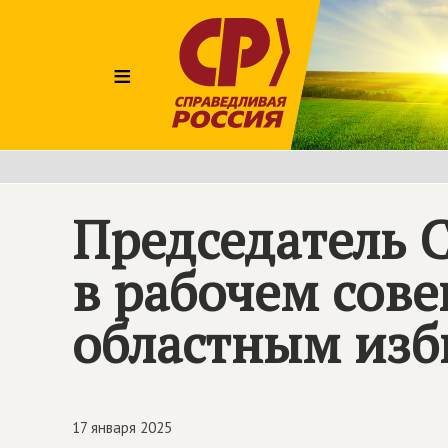
≡
Председатель 
в рабочем сов
областным из
17 января 2025