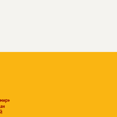
 мир»
дан
Й