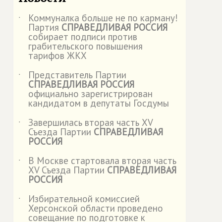
Коммуналка больше не по карману!
˙
Партия
СПРАВЕДЛИВАЯ РОССИЯ
собирает подписи против
грабительского повышения
тарифов ЖКХ
Представитель Партии
˙
СПРАВЕДЛИВАЯ РОССИЯ
официально зарегистрирован
кандидатом в депутаты Госдумы
Завершилась вторая часть XV
˙
Съезда Партии
СПРАВЕДЛИВАЯ
РОССИЯ
В Москве стартовала вторая часть
˙
XV Съезда Партии
СПРАВЕДЛИВАЯ
РОССИЯ
Избирательной комиссией
˙
Херсонской области проведено
совещание по подготовке к