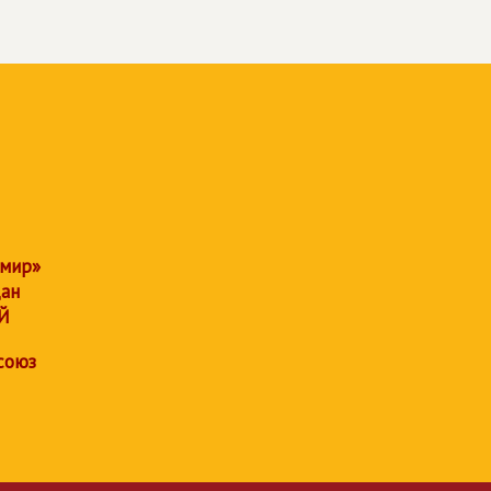
 мир»
дан
Й
союз