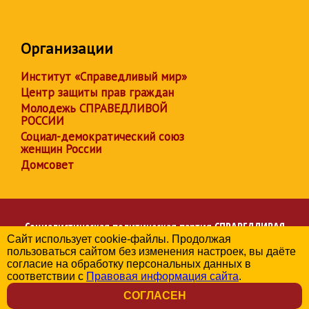
Организации
Институт «Справедливый мир»
Центр защиты прав граждан
Молодежь СПРАВЕДЛИВОЙ
РОССИИ
Социал-демократический союз
женщин России
Домсовет
Социалистическая политическая партия
СПРАВЕДЛИВАЯ
Сайт использует cookie-файлы. Продолжая
РОССИЯ
пользоваться сайтом без изменения настроек, вы даёте
Региональное отделение партии в Херсонской области
согласие на обработку персональных данных в
© 2006-2026
соответствии с
Правовая информация сайта
.
Политика в отношении обработки персональных данных
СОГЛАСЕН