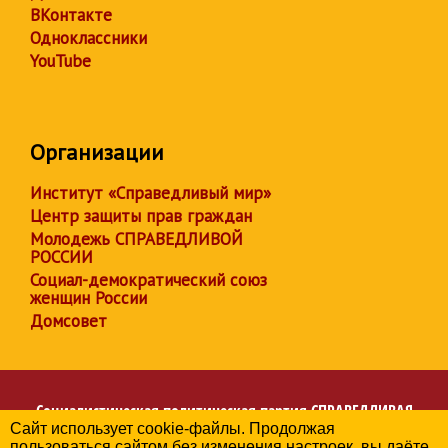
ВКонтакте
Одноклассники
YouTube
Организации
Институт «Справедливый мир»
Центр защиты прав граждан
Молодежь СПРАВЕДЛИВОЙ
РОССИИ
Социал-демократический союз
женщин России
Домсовет
Социалистическая политическая партия
СПРАВЕДЛИВАЯ
Сайт использует cookie-файлы. Продолжая
РОССИЯ
пользоваться сайтом без изменения настроек, вы даёте