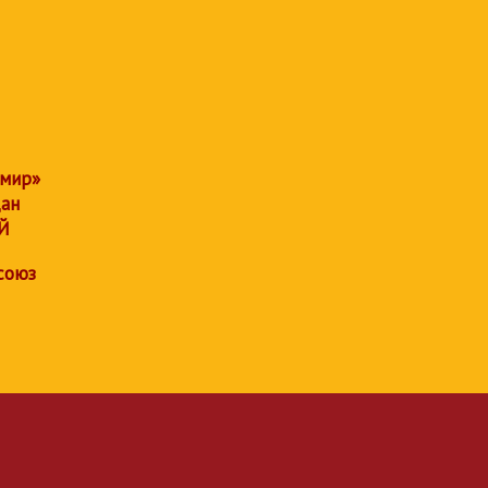
 мир»
дан
Й
союз