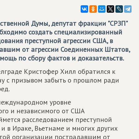
ственной Думы, депутат фракции "СРЗП"
еобходимо создать специализированный
ования преступной агрессии США, в
давшим от агрессии Соединенных Штатов,
мощь по сбору фактов и доказательств.
елграде Кристофер Хилл обратился к
чу с призывом забыть о прошлом ради
ед.
международном уровне
го и независимого от США
ймется расследованием преступной
 и в Ираке, Вьетнаме и многих других
 этой организации пострадавшим от