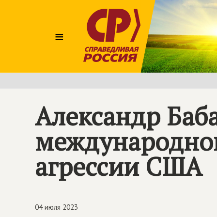
≡
Александр Баба
международног
агрессии США
04 июля 2023