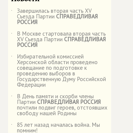
Завершилась вторая часть XV
˙
Съезда Партии
СПРАВЕДЛИВАЯ
РОССИЯ
В Москве стартовала вторая часть
˙
XV Съезда Партии
СПРАВЕДЛИВАЯ
РОССИЯ
Избирательной комиссией
˙
Херсонской области проведено
совещание по подготовке к
проведению выборов в
Государственную Думу Российской
Федерации
В День памяти и скорби члены
˙
Партии
СПРАВЕДЛИВАЯ РОССИЯ
почтили подвиг героев, отстоявших
свободу нашей Родины
85 лет назад началась война. Мы
˙
помним!