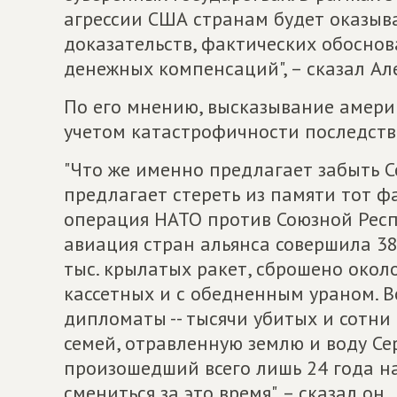
агрессии США странам будет оказыв
доказательств, фактических обосно
денежных компенсаций", – сказал Ал
По его мнению, высказывание амери
учетом катастрофичности последств
"Что же именно предлагает забыть 
предлагает стереть из памяти тот фа
операция НАТО против Союзной Респ
авиация стран альянса совершила 38
тыс. крылатых ракет, сброшено около
кассетных и с обедненным ураном. 
дипломаты -- тысячи убитых и сотни
семей, отравленную землю и воду Се
произошедший всего лишь 24 года на
смениться за это время", – сказал он.