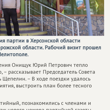
ия партии в Херсонской области
орожской области. Рабочий визит прошел
Мелитополе.
ления Онищук Юрий Петрович тепло
, – рассказывает Председатель Совета
 Щепелин. – В ходе поездки удалось
ятия, выстроить план более тесного
тийный, познакомились с членами и
аж нового номера партийной газеты.