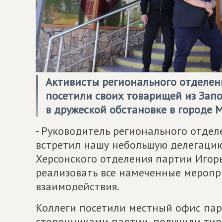
Активисты регионального отделен
посетили своих товарищей из Зап
в дружеской обстановке в городе 
- Руководитель регионального отде
встретил нашу небольшую делегацию
Херсонского отделения партии Игорь
реализовать все намеченные меропри
взаимодействия.
Коллеги посетили местный офис пар
сторонниками партии, получили тир