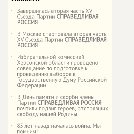
Завершилась вторая часть XV
˙
Съезда Партии
СПРАВЕДЛИВАЯ
РОССИЯ
В Москве стартовала вторая часть
˙
XV Съезда Партии
СПРАВЕДЛИВАЯ
РОССИЯ
Избирательной комиссией
˙
Херсонской области проведено
совещание по подготовке к
проведению выборов в
Государственную Думу Российской
Федерации
В День памяти и скорби члены
˙
Партии
СПРАВЕДЛИВАЯ РОССИЯ
почтили подвиг героев, отстоявших
свободу нашей Родины
85 лет назад началась война. Мы
˙
помним!