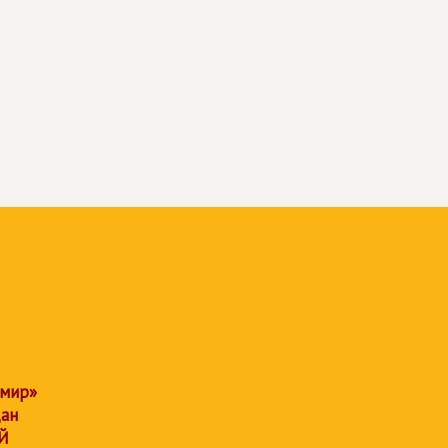
 мир»
дан
Й